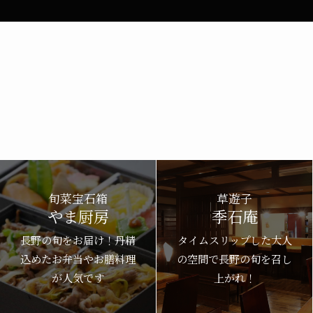
旬菜宝石箱
草遊子
やま厨房
季石庵
長野の旬をお届け！丹精
タイムスリップした大人
込めたお弁当やお膳料理
の空間で長野の旬を召し
が人気です
上がれ！