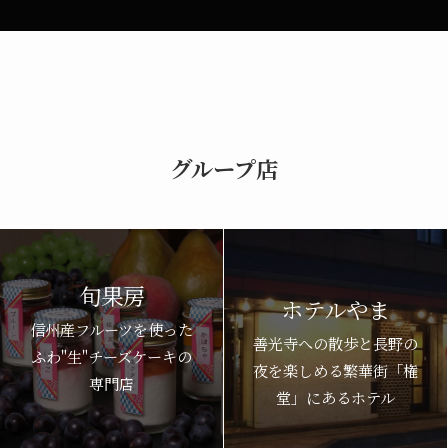
グループ店
旬果房
ホテルやま
信州産フルーツを使った
善光寺への散歩と長野の
ふわ"生"チーズケーキの
夜を楽しめる繁華街「権
専門店
堂」にあるホテル