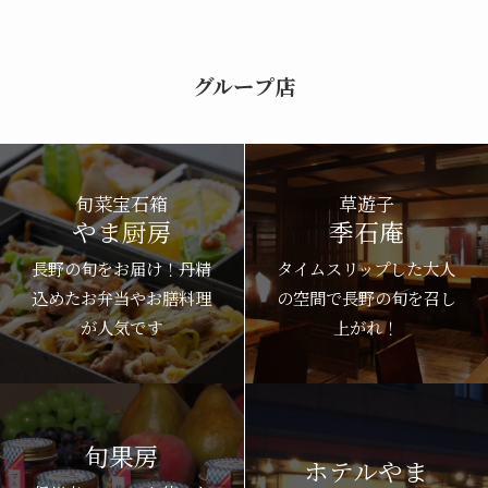
グループ店
旬菜宝石箱
草遊子
やま厨房
季石庵
長野の旬をお届け！丹精
タイムスリップした大人
込めたお弁当やお膳料理
の空間で長野の旬を召し
が人気です
上がれ！
旬果房
ホテルやま