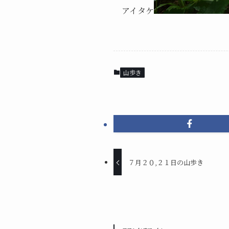
アイタケ
山歩き
７月２０,２１日の山歩き