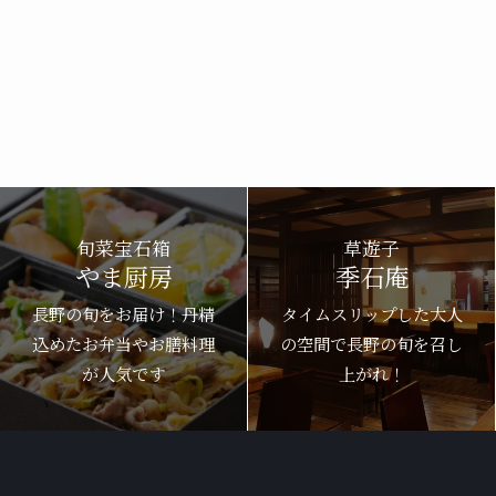
旬菜宝石箱
草遊子
やま厨房
季石庵
長野の旬をお届け！丹精
タイムスリップした大人
込めたお弁当やお膳料理
の空間で長野の旬を召し
が人気です
上がれ！