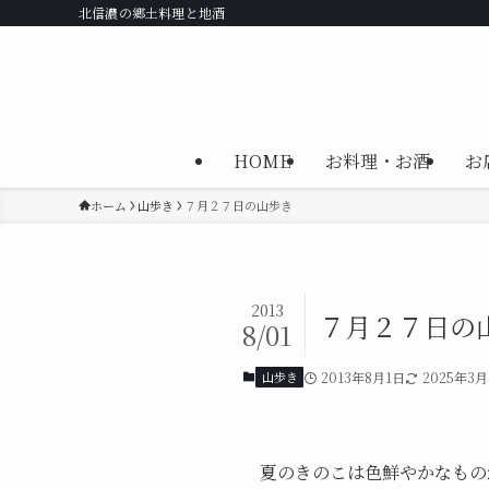
北信濃の郷土料理と地酒
HOME
お料理・お酒
お
ホーム
山歩き
７月２７日の山歩き
2013
７月２７日の
8/01
山歩き
2013年8月1日
2025年3月
夏のきのこは色鮮やかなもの