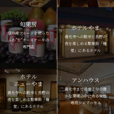
旬果房
ホテルやま
信州産フルーツを使った
善光寺への散歩と長野の
ふわ"生"チーズケーキの
夜を楽しめる繁華街「権
専門店
堂」にあるホテル
ホテル
アンハウス
ニューやま
善光寺まで徒歩２分の豊
善光寺への散歩と長野の
かな環境の中にある女性
夜を楽しめる繁華街「権
専用シェアハウス
堂」にあるホテル