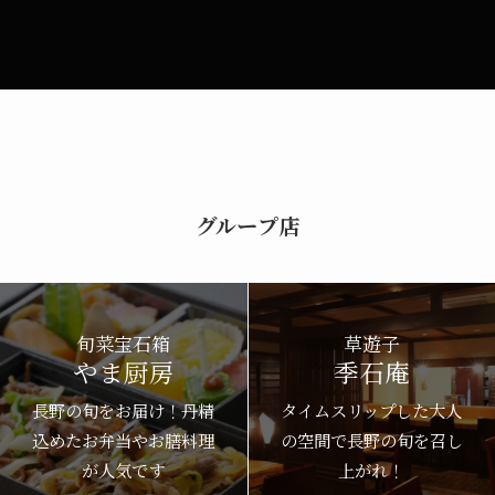
グループ店
旬菜宝石箱
草遊子
やま厨房
季石庵
長野の旬をお届け！丹精
タイムスリップした大人
込めたお弁当やお膳料理
の空間で長野の旬を召し
が人気です
上がれ！