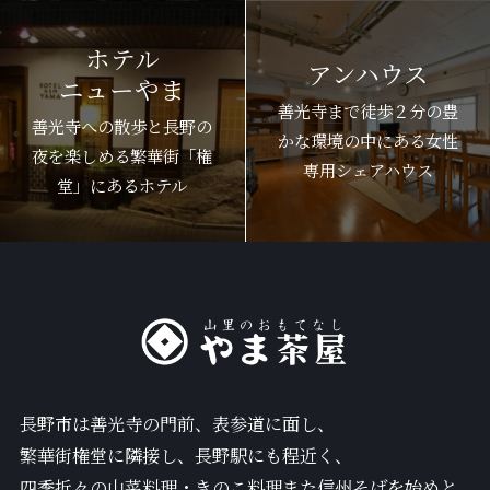
ホテル
アンハウス
ニューやま
善光寺まで徒歩２分の豊
善光寺への散歩と長野の
かな環境の中にある女性
夜を楽しめる繁華街「権
専用シェアハウス
堂」にあるホテル
長野市は善光寺の門前、表参道に面し、
繁華街権堂に隣接し、長野駅にも程近く、
四季折々の山菜料理・きのこ料理また信州そばを始めと