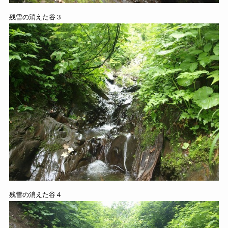
残雪の消えた谷３
残雪の消えた谷４