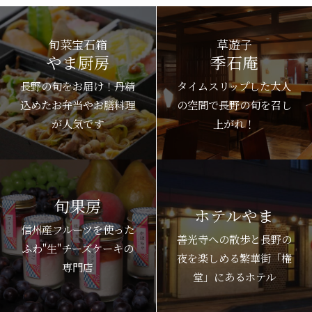
旬菜宝石箱
草遊子
やま厨房
季石庵
長野の旬をお届け！丹精
タイムスリップした大人
込めたお弁当やお膳料理
の空間で長野の旬を召し
が人気です
上がれ！
旬果房
ホテルやま
信州産フルーツを使った
善光寺への散歩と長野の
ふわ"生"チーズケーキの
夜を楽しめる繁華街「権
専門店
堂」にあるホテル