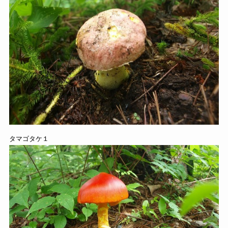
タマゴタケ１