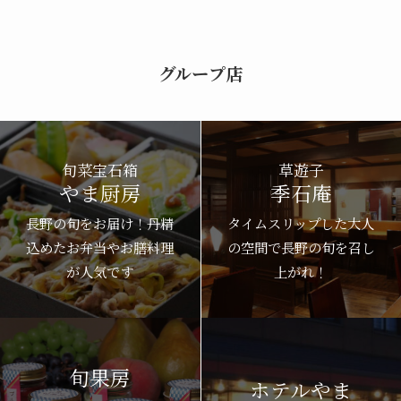
グループ店
旬菜宝石箱
草遊子
やま厨房
季石庵
長野の旬をお届け！丹精
タイムスリップした大人
込めたお弁当やお膳料理
の空間で長野の旬を召し
が人気です
上がれ！
旬果房
ホテルやま